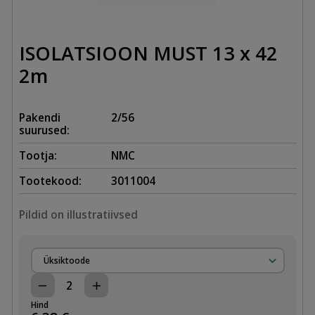
ISOLATSIOON MUST 13 x 42
2m
Pakendi
2/56
suurused:
Tootja:
NMC
Tootekood:
3011004
Pildid on illustratiivsed
Üksiktoode
ISOLATSIOON
MUST
Hind
13