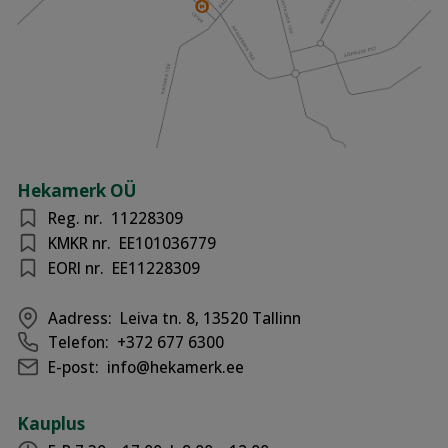
Hekamerk OÜ
Reg. nr.
11228309
KMKR nr.
EE101036779
EORI nr.
EE11228309
Aadress:
Leiva tn. 8, 13520 Tallinn
Telefon:
+372 677 6300
E-post:
info@hekamerk.ee
Kauplus