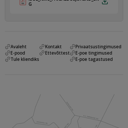
G
Avaleht
Kontakt
Privaatsustingimused
E-pood
Ettevõttest
E-poe tingimused
Tule kliendiks
E-poe tagastused