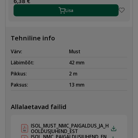
6,38
€
x
42
Lisa
2m
kogus
Tehniline info
Värv:
Must
Läbimõõt:
42 mm
Pikkus:
2 m
Paksus:
13 mm
Allalaetavad failid
ISOL_MUST_NMC_PAIGALDUS_JA_H
OOLDUSJUHEND_EST
ISOL_NMC_PAIGALDUSJUHEND_EN