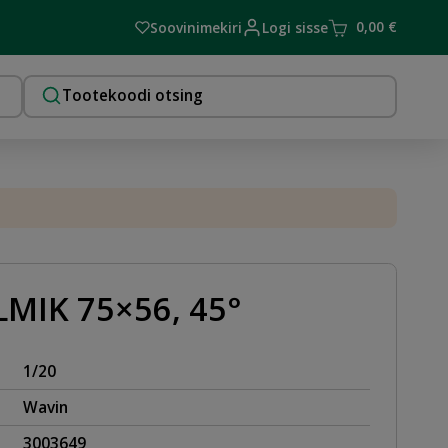
0,00
€
Soovinimekiri
Logi sisse
MIK 75×56, 45°
1/20
Wavin
3003649