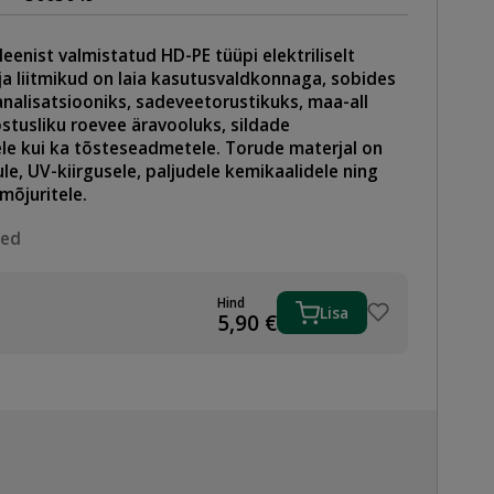
enist valmistatud HD-PE tüüpi elektriliselt
ja liitmikud on laia kasutusvaldkonnaga, sobides
analisatsiooniks, sadeveetorustikuks, maa-all
stusliku roevee äravooluks, sildade
e kui ka tõsteseadmetele. Torude materjal on
le, UV-kiirgusele, paljudele kemikaalidele ning
õjuritele.
sed
Hind
Lisa
5,90
€