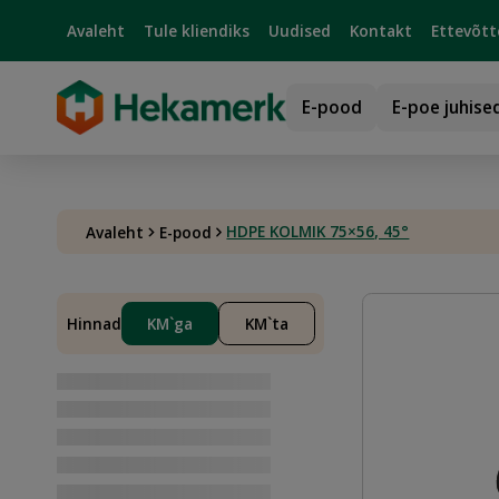
Avaleht
Tule kliendiks
Uudised
Kontakt
Ettevõtt
E-pood
E-poe juhise
HDPE KOLMIK 75×56, 45°
Avaleht
E-pood
Hinnad
KM`ga
KM`ta