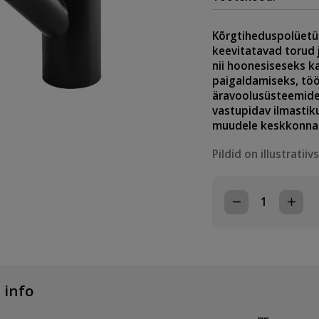
Kõrgtiheduspolüetüle
keevitatavad torud 
nii hoonesiseseks k
paigaldamiseks, töö
äravoolusüsteemidel
vastupidav ilmastiku
muudele keskkonnam
Pildid on illustratiiv
HDPE
KOLMIK
75x56,
45°
kogus
 info