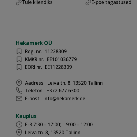
Tule kliendiks
E-poe tagastused
Hekamerk OÜ
Reg. nr.
11228309
KMKR nr.
EE101036779
EORI nr.
EE11228309
Aadress:
Leiva tn. 8, 13520 Tallinn
Telefon:
+372 677 6300
E-post:
info@hekamerk.ee
Kauplus
E-R 7:30 – 17:00; L 9:00 – 12:00
Leiva tn. 8, 13520 Tallinn