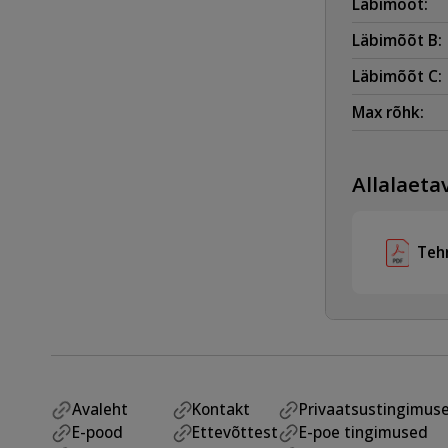
Läbimõõt:
Läbimõõt B:
Läbimõõt C:
Max rõhk:
Allalaetav
Teh
Avaleht
Kontakt
Privaatsustingimus
E-pood
Ettevõttest
E-poe tingimused