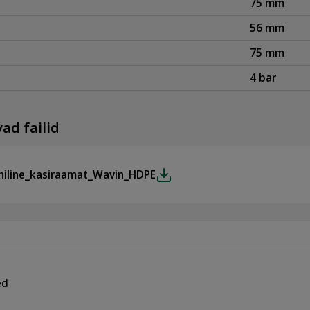
75 mm
56 mm
75 mm
4 bar
ad failid
niline_kasiraamat_Wavin_HDPE
ed