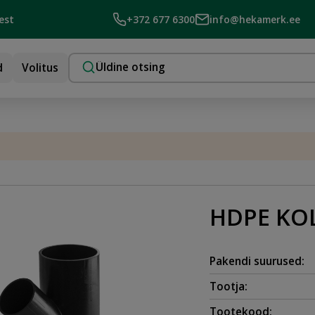
est
+372 677 6300
info@hekamerk.ee
d
Volitus
HDPE KOL
Pakendi suurused:
Tootja:
Tootekood: