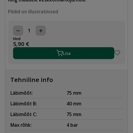
Pildid on illustratiivsed
HDPE
KOLMIK
Hind
75x40,
5,90
€
45°
kogus
Lisa
Tehniline info
Läbimõõt:
75 mm
Läbimõõt B:
40 mm
Läbimõõt C:
75 mm
Max rõhk:
4 bar