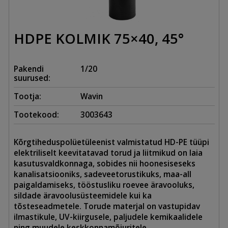
HDPE KOLMIK 75×40, 45°
Pakendi
1/20
suurused:
Tootja:
Wavin
Tootekood:
3003643
Kõrgtiheduspolüetüleenist valmistatud HD-PE tüüpi
elektriliselt keevitatavad torud ja liitmikud on laia
kasutusvaldkonnaga, sobides nii hoonesiseseks
kanalisatsiooniks, sadeveetorustikuks, maa-all
paigaldamiseks, tööstusliku roevee äravooluks,
sildade äravoolusüsteemidele kui ka
tõsteseadmetele. Torude materjal on vastupidav
ilmastikule, UV-kiirgusele, paljudele kemikaalidele
ning muudele keskkonnamõjuritele.