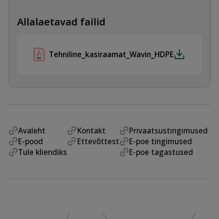
Allalaetavad failid
Tehniline_kasiraamat_Wavin_HDPE
Avaleht
Kontakt
Privaatsustingimused
E-pood
Ettevõttest
E-poe tingimused
Tule kliendiks
E-poe tagastused