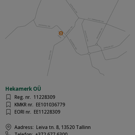
Hekamerk OÜ
Reg. nr.
11228309
KMKR nr.
EE101036779
EORI nr.
EE11228309
Aadress:
Leiva tn. 8, 13520 Tallinn
Telefon:
+372 677 6300