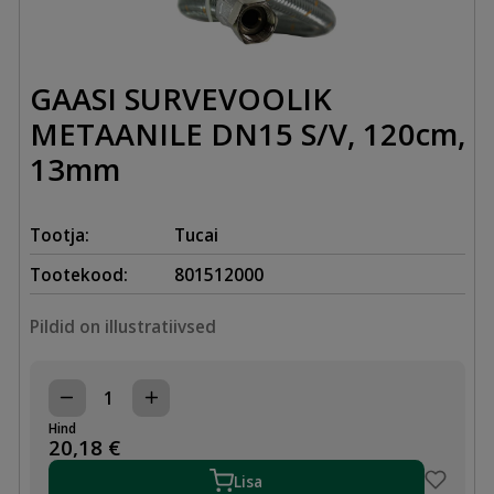
GAASI SURVEVOOLIK
METAANILE DN15 S/V, 120cm,
13mm
Tootja:
Tucai
Tootekood:
801512000
Pildid on illustratiivsed
GAASI
SURVEVOOLIK
Hind
METAANILE
20,18
€
DN15
S/V,
Lisa