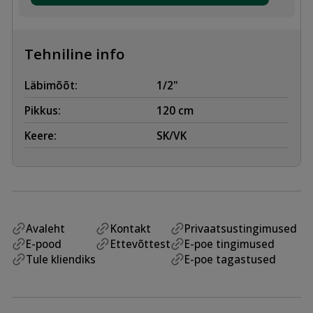
120cm,
13mm
kogus
Tehniline info
Läbimõõt:
1/2"
Pikkus:
120 cm
Keere:
SK/VK
Avaleht
Kontakt
Privaatsustingimused
E-pood
Ettevõttest
E-poe tingimused
Tule kliendiks
E-poe tagastused