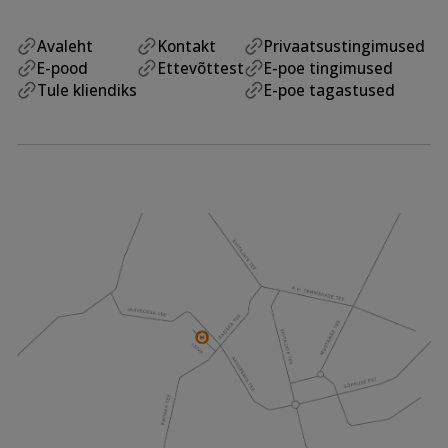
Avaleht
Kontakt
Privaatsustingimused
E-pood
Ettevõttest
E-poe tingimused
Tule kliendiks
E-poe tagastused