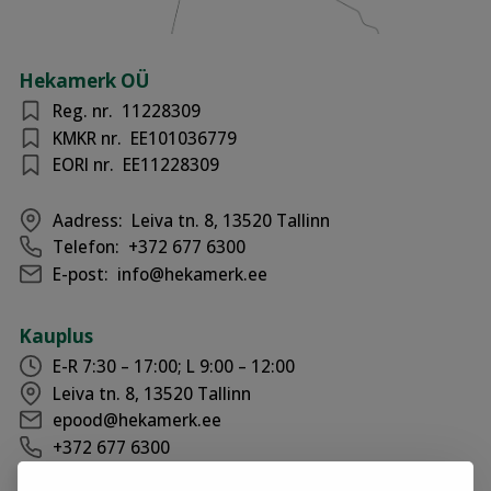
Hekamerk OÜ
Reg. nr.
11228309
KMKR nr.
EE101036779
EORI nr.
EE11228309
Aadress:
Leiva tn. 8, 13520 Tallinn
Telefon:
+372 677 6300
E-post:
info@hekamerk.ee
Kauplus
E-R 7:30 – 17:00; L 9:00 – 12:00
Leiva tn. 8, 13520 Tallinn
epood@hekamerk.ee
+372 677 6300