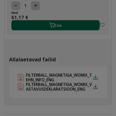
FILTERBALL
MAGNETIGA
Hind
DN25
61,17
€
kogus
Lisa
Allalaetavad failid
FILTERBALL_MAGNETIGA_WOMIX_T
EHN_INFO_ENG
FILTERBALL_MAGNETIGA_WOMIX_V
ASTAVUSDEKLARATSIOON_ENG