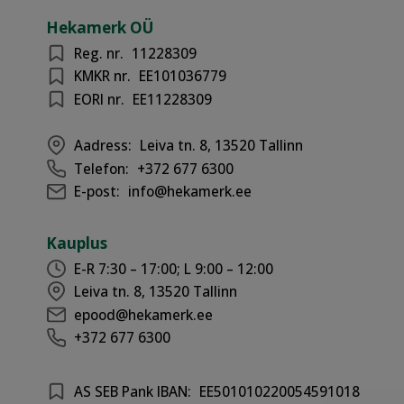
Hekamerk OÜ
Reg. nr.
11228309
KMKR nr.
EE101036779
EORI nr.
EE11228309
Aadress:
Leiva tn. 8, 13520 Tallinn
Telefon:
+372 677 6300
E-post:
info@hekamerk.ee
Kauplus
E-R 7:30 – 17:00; L 9:00 – 12:00
Leiva tn. 8, 13520 Tallinn
epood@hekamerk.ee
+372 677 6300
AS SEB Pank IBAN:
EE501010220054591018