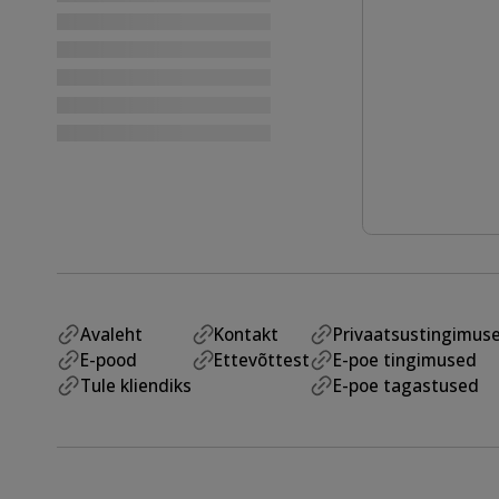
Avaleht
Kontakt
Privaatsustingimus
E-pood
Ettevõttest
E-poe tingimused
Tule kliendiks
E-poe tagastused