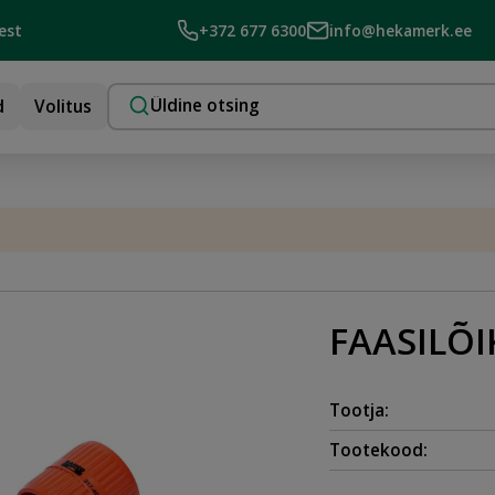
est
+372 677 6300
info@hekamerk.ee
d
Volitus
FAASILÕ
Tootja:
Tootekood: