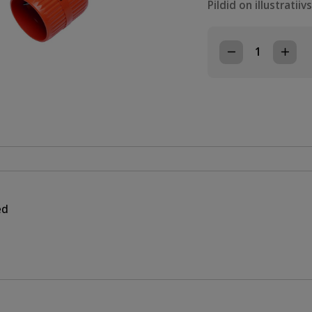
Pildid on illustratiiv
FAASILÕIKUR
3-
40mm
kogus
ed