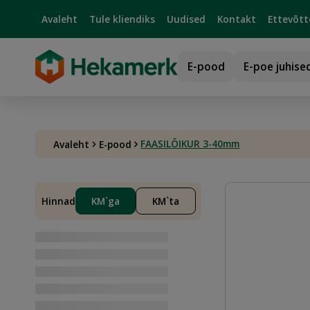
Avaleht
Tule kliendiks
Uudised
Kontakt
Ettevõtt
E-pood
E-poe juhise
FAASILÕIKUR 3-40mm
Avaleht
E-pood
Hinnad
KM`ga
KM`ta