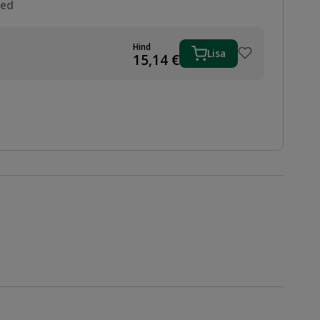
sed
Hind
Lisa
15,14
€