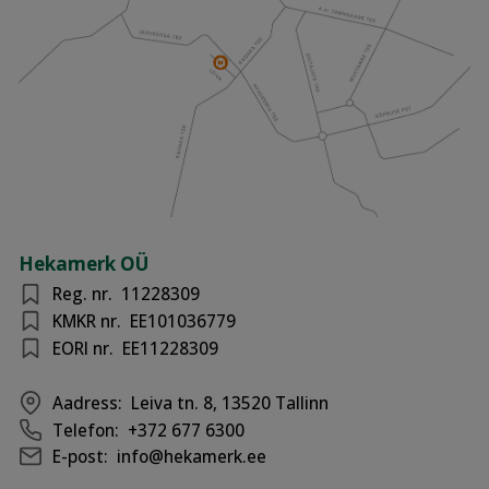
Hekamerk OÜ
Reg. nr.
11228309
KMKR nr.
EE101036779
EORI nr.
EE11228309
Aadress:
Leiva tn. 8, 13520 Tallinn
Telefon:
+372 677 6300
E-post:
info@hekamerk.ee