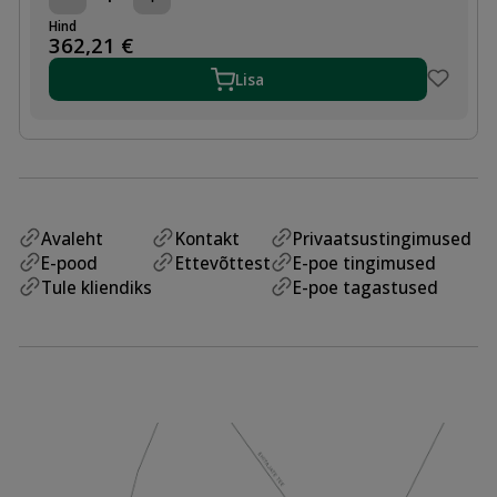
ECL
PROGRAMMI
Hind
KAART
362,21
€
A266
KÜTTELE
Lisa
JA
SOOJALE
TARBEVEELE
kogus
Avaleht
Kontakt
Privaatsustingimused
E-pood
Ettevõttest
E-poe tingimused
Tule kliendiks
E-poe tagastused