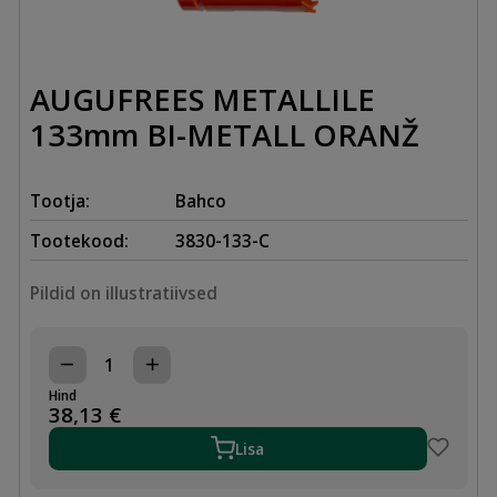
AUGUFREES METALLILE
133mm BI-METALL ORANŽ
Tootja:
Bahco
Tootekood:
3830-133-C
Pildid on illustratiivsed
AUGUFREES
METALLILE
Hind
133mm
38,13
€
BI-
METALL
Lisa
ORANŽ
kogus