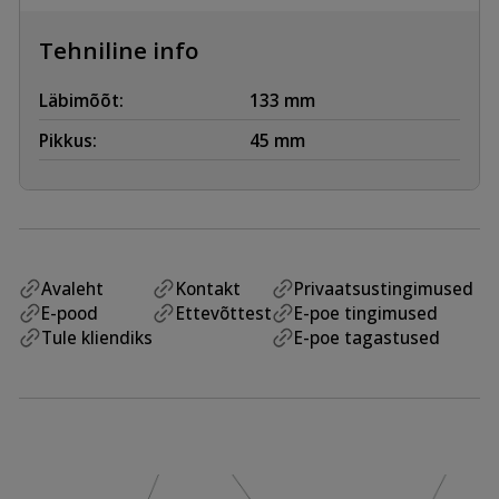
Tehniline info
Läbimõõt:
133 mm
Pikkus:
45 mm
Avaleht
Kontakt
Privaatsustingimused
E-pood
Ettevõttest
E-poe tingimused
Tule kliendiks
E-poe tagastused