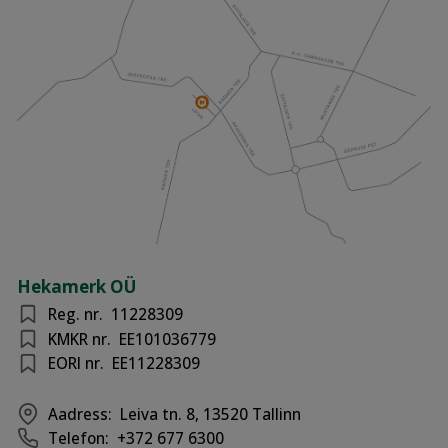
Hekamerk OÜ
Reg. nr.
11228309
KMKR nr.
EE101036779
EORI nr.
EE11228309
Aadress:
Leiva tn. 8, 13520 Tallinn
Telefon:
+372 677 6300