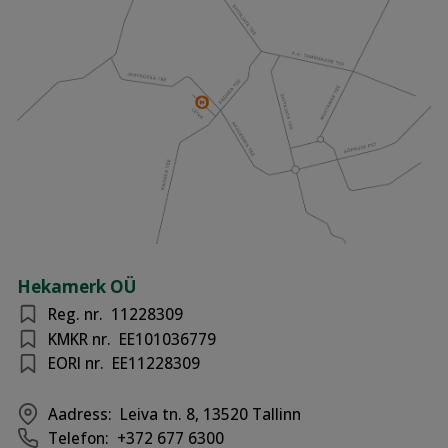
Hekamerk OÜ
Reg. nr.
11228309
KMKR nr.
EE101036779
EORI nr.
EE11228309
Aadress:
Leiva tn. 8, 13520 Tallinn
Telefon:
+372 677 6300