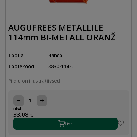
AUGUFREES METALLILE
114mm BI-METALL ORANŽ
Tootja:
Bahco
Tootekood:
3830-114-C
Pildid on illustratiivsed
AUGUFREES
METALLILE
Hind
114mm
33,08
€
BI-
METALL
Lisa
ORANŽ
kogus