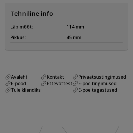
Tehniline info
Läbimõõt:
114 mm
Pikkus:
45 mm
Avaleht
Kontakt
Privaatsustingimused
E-pood
Ettevõttest
E-poe tingimused
Tule kliendiks
E-poe tagastused