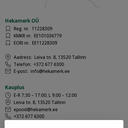
Hekamerk OÜ
Reg. nr.
11228309
KMKR nr.
EE101036779
EORI nr.
EE11228309
Aadress:
Leiva tn. 8, 13520 Tallinn
Telefon:
+372 677 6300
E-post:
info@hekamerk.ee
Kauplus
E-R 7:30 – 17:00; L 9:00 – 12:00
Leiva tn. 8, 13520 Tallinn
epood@hekamerk.ee
+372 677 6300