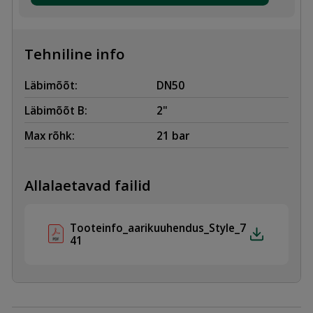
/
2"
/DN50
MUST
kogus
Tehniline info
Läbimõõt:
DN50
Läbimõõt B:
2"
Max rõhk:
21 bar
Allalaetavad failid
Tooteinfo_aarikuuhendus_Style_7
41