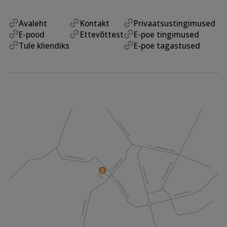
Avaleht
Kontakt
Privaatsustingimused
E-pood
Ettevõttest
E-poe tingimused
Tule kliendiks
E-poe tagastused