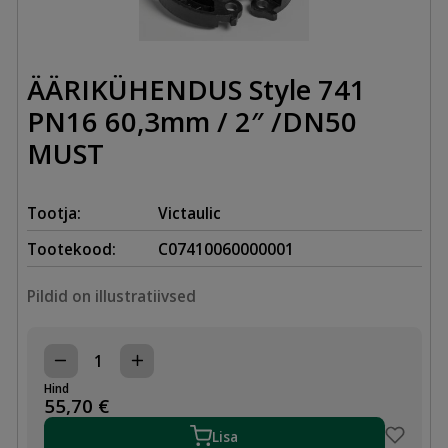
ÄÄRIKÜHENDUS Style 741
PN16 60,3mm / 2″ /DN50
MUST
Tootja:
Victaulic
Tootekood:
C07410060000001
Pildid on illustratiivsed
ÄÄRIKÜHENDUS
Style
Hind
741
55,70
€
PN16
60,3mm
Lisa