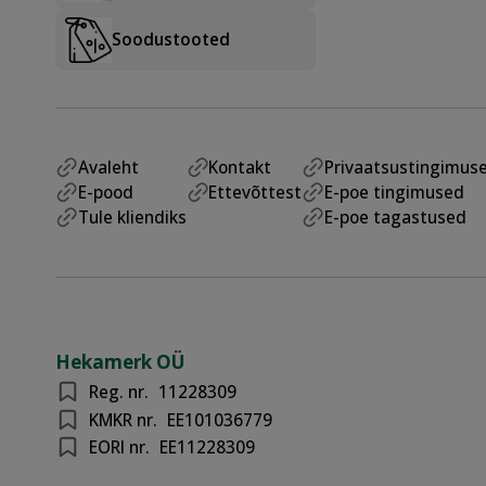
Soodustooted
Avaleht
Kontakt
Privaatsustingimus
E-pood
Ettevõttest
E-poe tingimused
Tule kliendiks
E-poe tagastused
Hekamerk OÜ
Reg. nr.
11228309
KMKR nr.
EE101036779
EORI nr.
EE11228309