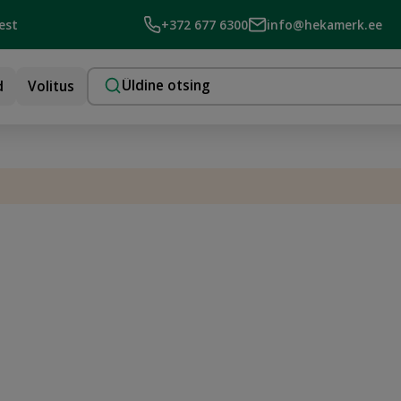
est
+372 677 6300
info@hekamerk.ee
d
Volitus