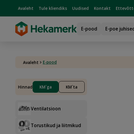
Avaleht
Tule kliendiks
Uudised
Kontakt
Ettevõtt
E-pood
E-poe juhise
E-pood
Avaleht
Hinnad
KM`ga
KM`ta
Ventilatsioon
Torustikud ja liitmikud