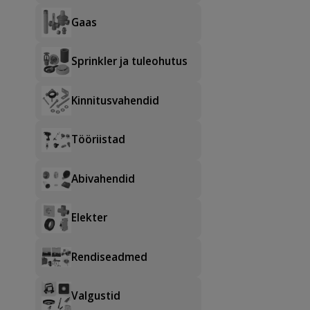
Gaas
Sprinkler ja tuleohutus
Kinnitusvahendid
Tööriistad
Abivahendid
Elekter
Rendiseadmed
Valgustid