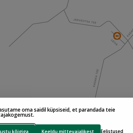
sutame oma saidil küpsiseid, et parandada teie
tajakogemust.
ustu kõigiga
Keeldu mittevajalikest
Eelistused