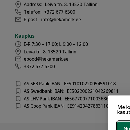
Aadress:
Leiva tn. 8, 13520 Tallinn
Telefon:
+372 677 6300
E-post:
info@hekamerk.ee
Kauplus
E-R 7:30 – 17:00; L 9:00 – 12:00
Leiva tn. 8, 13520 Tallinn
epood@hekamerk.ee
+372 677 6300
AS SEB Pank IBAN:
EE501010220054591018
AS Swedbank IBAN:
EE502200221042269811
AS LHV Pank IBAN:
EE567700771003686417
AS Coop Pank IBAN:
EE914204278631100301
Me ka
kasu
Nõ