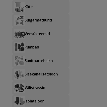
Küte
Sulgarmatuurid
Veesüsteemid
Pumbad
Sanitaartehnika
Sisekanalisatsioon
Välistrassid
Isolatsioon