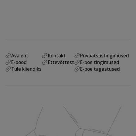
Avaleht
Kontakt
Privaatsustingimused
E-pood
Ettevõttest
E-poe tingimused
Tule kliendiks
E-poe tagastused