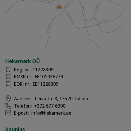
Hekamerk OÜ
Reg. nr.
11228309
KMKR nr.
EE101036779
EORI nr.
EE11228309
Aadress:
Leiva tn. 8, 13520 Tallinn
Telefon:
+372 677 6300
E-post:
info@hekamerk.ee
Kauplus