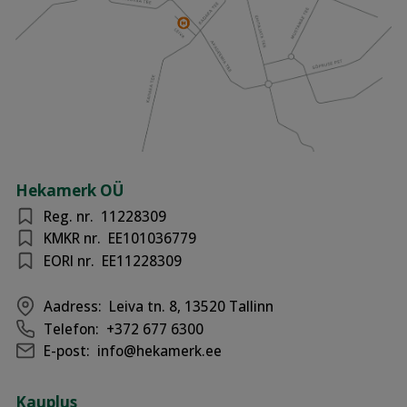
Hekamerk OÜ
Reg. nr.
11228309
KMKR nr.
EE101036779
EORI nr.
EE11228309
Aadress:
Leiva tn. 8, 13520 Tallinn
Telefon:
+372 677 6300
E-post:
info@hekamerk.ee
Kauplus