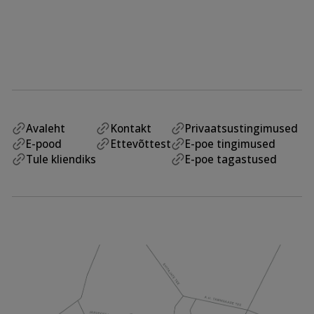
Avaleht
Kontakt
Privaatsustingimused
E-pood
Ettevõttest
E-poe tingimused
Tule kliendiks
E-poe tagastused