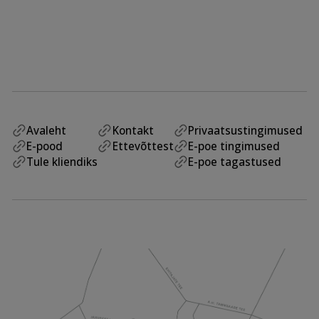
Avaleht
Kontakt
Privaatsustingimused
E-pood
Ettevõttest
E-poe tingimused
Tule kliendiks
E-poe tagastused