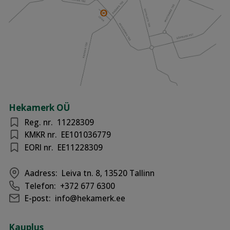
Hekamerk OÜ
Reg. nr.
11228309
KMKR nr.
EE101036779
EORI nr.
EE11228309
Aadress:
Leiva tn. 8, 13520 Tallinn
Telefon:
+372 677 6300
E-post:
info@hekamerk.ee
Kauplus