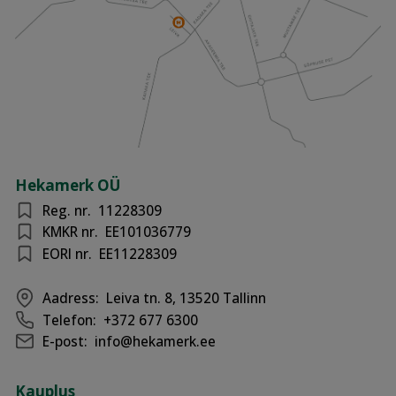
Hekamerk OÜ
Reg. nr.
11228309
KMKR nr.
EE101036779
EORI nr.
EE11228309
Aadress:
Leiva tn. 8, 13520 Tallinn
Telefon:
+372 677 6300
E-post:
info@hekamerk.ee
Kauplus