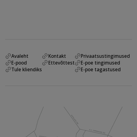
Avaleht
Kontakt
Privaatsustingimused
E-pood
Ettevõttest
E-poe tingimused
Tule kliendiks
E-poe tagastused