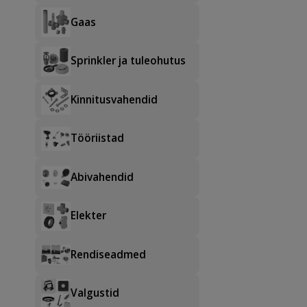
Gaas
Sprinkler ja tuleohutus
Kinnitusvahendid
Tööriistad
Abivahendid
Elekter
Rendiseadmed
Valgustid