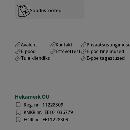
Soodustooted
Avaleht
Kontakt
Privaatsustingimus
E-pood
Ettevõttest
E-poe tingimused
Tule kliendiks
E-poe tagastused
Hekamerk OÜ
Reg. nr.
11228309
KMKR nr.
EE101036779
EORI nr.
EE11228309