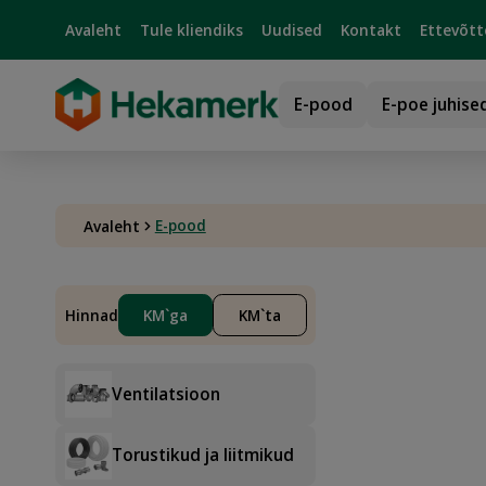
Avaleht
Tule kliendiks
Uudised
Kontakt
Ettevõtt
E-pood
E-poe juhise
E-pood
Avaleht
Hinnad
KM`ga
KM`ta
Ventilatsioon
Torustikud ja liitmikud