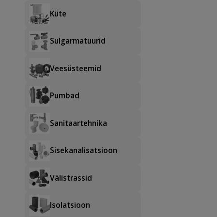
Küte
Sulgarmatuurid
Veesüsteemid
Pumbad
Sanitaartehnika
Sisekanalisatsioon
Välistrassid
Isolatsioon