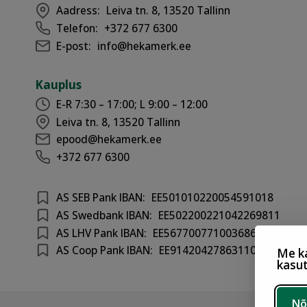
Aadress:
Leiva tn. 8, 13520 Tallinn
Telefon:
+372 677 6300
E-post:
info@hekamerk.ee
Kauplus
E-R 7:30 – 17:00; L 9:00 – 12:00
Leiva tn. 8, 13520 Tallinn
epood@hekamerk.ee
+372 677 6300
AS SEB Pank IBAN:
EE501010220054591018
AS Swedbank IBAN:
EE502200221042269811
AS LHV Pank IBAN:
EE567700771003686417
AS Coop Pank IBAN:
EE914204278631100301
Me ka
kasu
Nõ