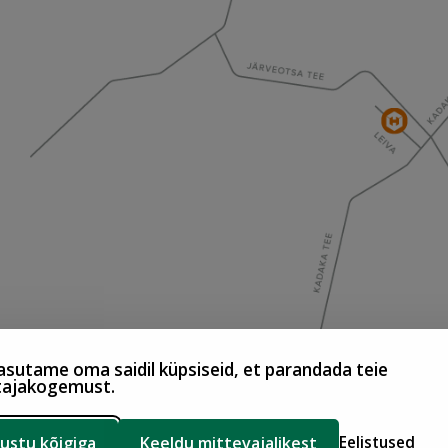
sutame oma saidil küpsiseid, et parandada teie
tajakogemust.
ustu kõigiga
Keeldu mittevajalikest
Eelistused