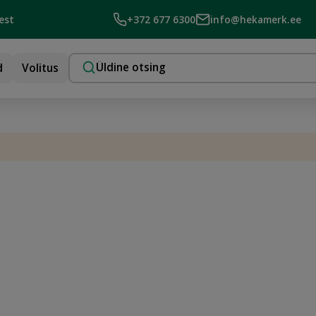
est
+372 677 6300
info@hekamerk.ee
d
Volitus