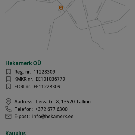
Hekamerk OÜ
Reg. nr.
11228309
KMKR nr.
EE101036779
EORI nr.
EE11228309
Aadress:
Leiva tn. 8, 13520 Tallinn
Telefon:
+372 677 6300
E-post:
info@hekamerk.ee
Kauplus