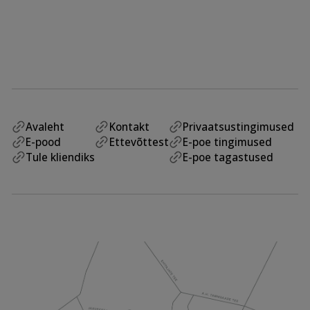
Avaleht
Kontakt
Privaatsustingimused
E-pood
Ettevõttest
E-poe tingimused
Tule kliendiks
E-poe tagastused