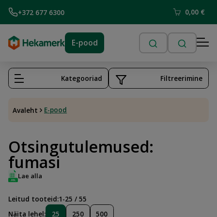
0,00
€
+372 677 6300
E-pood
Kategooriad
Filtreerimine
E-pood
Avaleht
Otsingutulemused:
fumasi
Lae alla
1-25 / 55
Leitud tooteid:
25
250
500
Näita lehel: