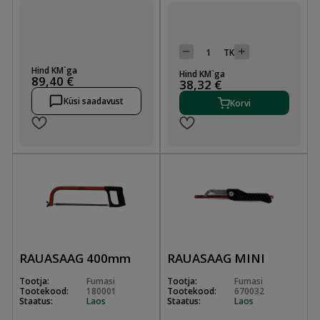
TK
Hind KM`ga
Hind KM`ga
89,40 €
38,32 €
Küsi saadavust
Korvi
RAUASAAG 400mm
RAUASAAG MINI
Tootja:
Fumasi
Tootja:
Fumasi
Tootekood:
180001
Tootekood:
670032
Staatus:
Laos
Staatus:
Laos