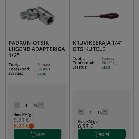
PADRUN-OTSIK
KRUVIKEERAJA 1/4"
LIIGEND ADAPTERIGA
OTSIKUTELE
1/2"
Tootja:
Fumasi
Tootekood:
261001_
Tootja:
Fumasi
Staatus:
Laos
Tootekood:
363001
Staatus:
Laos
TK
TK
Hind KM`ga
9,91 €
Hind KM`ga
6,20 €
6,57 €
Korvi
Korvi