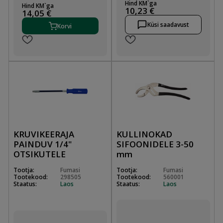
Hind KM`ga
Hind KM`ga
10,23 €
14,05 €
Küsi saadavust
Korvi
KRUVIKEERAJA
KULLINOKAD
PAINDUV 1/4"
SIFOONIDELE 3-50
OTSIKUTELE
mm
Tootja:
Fumasi
Tootja:
Fumasi
Tootekood:
298505
Tootekood:
560001
Staatus:
Laos
Staatus:
Laos