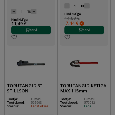
TK
TK
Hind KM`ga
14,69 €
Hind KM`ga
7,44 €
11,49 €
Korvi
Korvi
TORUTANGID 3"
TORUTANGID KETIGA
STILLSON
MAX 115mm
Tootja:
Fumasi
Tootja:
Fumasi
Tootekood:
505003
Tootekood:
570022
Staatus:
Laost otsas
Staatus:
Laos