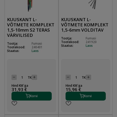
KUUSKANT L-
KUUSKANT L-
VÕTMETE KOMPLEKT
VÕTMETE KOMPLEKT
1,5-10mm S2 TERAS
1,5-6mm VOLDITAV
VÄRVILISED
Tootja:
Fumasi
Tootekood:
241920
Tootja:
Fumasi
Staatus:
Laos
Tootekood:
240401
Staatus:
Laos
TK
TK
Hind KM`ga
Hind KM`ga
31,93 €
15,96 €
Korvi
Korvi