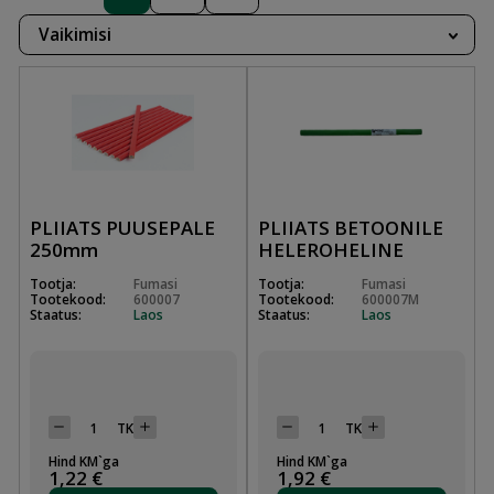
Vaikimisi
PLIIATS PUUSEPALE
PLIIATS BETOONILE
250mm
HELEROHELINE
Tootja:
Fumasi
Tootja:
Fumasi
Tootekood:
600007
Tootekood:
600007M
Staatus:
Laos
Staatus:
Laos
TK
TK
Hind KM`ga
Hind KM`ga
1,22 €
1,92 €