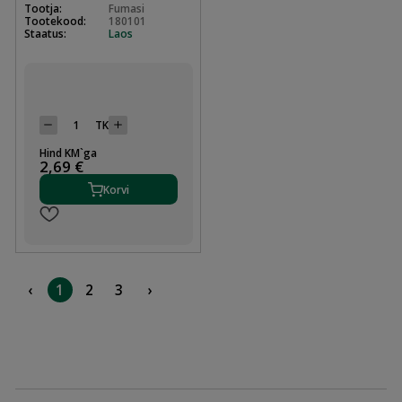
Tootja:
Fumasi
Tootekood:
180101
Staatus:
Laos
TK
Hind KM`ga
2,69 €
Korvi
‹
1
2
3
›