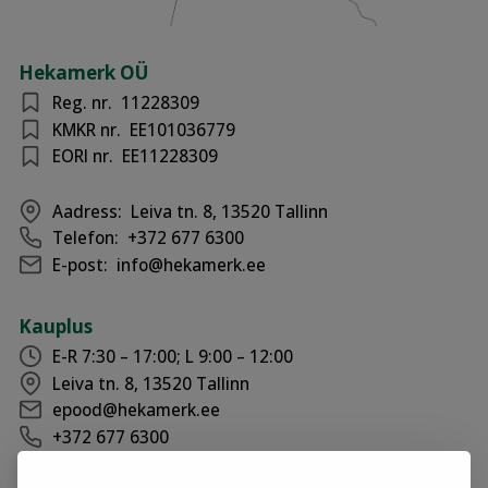
Hekamerk OÜ
Reg. nr.
11228309
KMKR nr.
EE101036779
EORI nr.
EE11228309
Aadress:
Leiva tn. 8, 13520 Tallinn
Telefon:
+372 677 6300
E-post:
info@hekamerk.ee
Kauplus
E-R 7:30 – 17:00; L 9:00 – 12:00
Leiva tn. 8, 13520 Tallinn
epood@hekamerk.ee
+372 677 6300