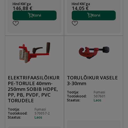
Hind KM`ga
Hind KM`ga
146,88 €
14,05 €
Korvi
Korvi
ELEKTRIFAASILÕIKUR
TORULÕIKUR VASELE
PE-TORULE 40mm-
3-30mm
250mm SOBIB HDPE,
Tootja:
Fumasi
PP, PB, PVDF, PVC
Tootekood:
507601
TORUDELE
Staatus:
Laos
Tootja:
Fumasi
Tootekood:
570057-2
Staatus:
Laos