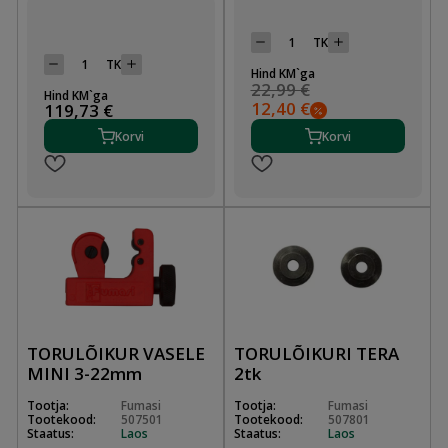
TK
TK
Hind KM`ga
22,99 €
Hind KM`ga
12,40 €
119,73 €
Korvi
Korvi
TORULÕIKUR VASELE
TORULÕIKURI TERA
MINI 3-22mm
2tk
Tootja:
Fumasi
Tootja:
Fumasi
Tootekood:
507501
Tootekood:
507801
Staatus:
Laos
Staatus:
Laos