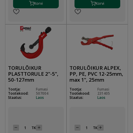
Korvi
Korvi
TORULÕIKUR
TORULÕIKUR ALPEX,
PLASTTORULE 2"-5",
PP, PE, PVC 12-25mm,
50-127mm
max 1", 25mm
Tootja:
Fumasi
Tootja:
Fumasi
Tootekood:
507004
Tootekood:
231405
Staatus:
Laos
Staatus:
Laos
TK
TK