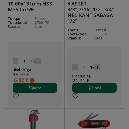
10,00x131mm HSS
5 ASTET
M35 Co 5%
3/8",7/16",1/2",3/4"
NELIKANT SABAGA
Tootja:
Fumasi
1/2"
Tootekood:
270017C
Staatus:
Laos
Tootja:
Fumasi
Tootekood:
560004C
Staatus:
Laos
TK
TK
Hind KM`ga
15,33 €
Hind KM`ga
6,82 €
21,71 €
Korvi
Korvi