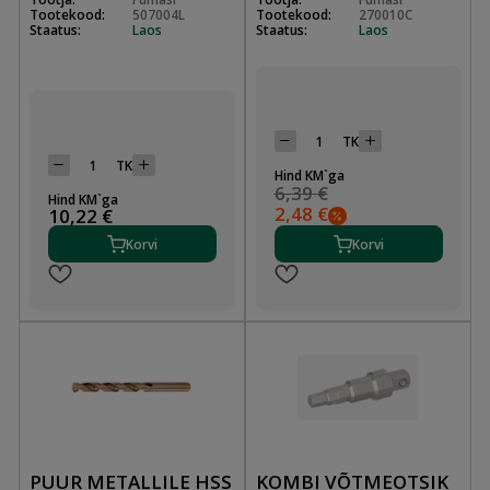
Tootekood:
507004L
Tootekood:
270010C
Staatus:
Laos
Staatus:
Laos
TK
TK
Hind KM`ga
6,39 €
Hind KM`ga
2,48 €
10,22 €
Korvi
Korvi
PUUR METALLILE HSS
KOMBI VÕTMEOTSIK