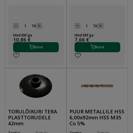
TK
TK
Hind KM`ga
Hind KM`ga
10,86 €
7,66 €
Korvi
Korvi
TORULÕIKURI TERA
PUUR METALLILE HSS
PLASTTORUDELE
6,00x92mm HSS M35
42mm
Co 5%
Tootja:
Fumasi
Tootja:
Fumasi