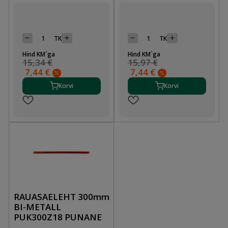
TK
TK
Hind KM`ga
Hind KM`ga
15,34 €
15,97 €
7,44 €
7,44 €
Korvi
Korvi
RAUASAELEHT 300mm
BI-METALL
PUK300Z18 PUNANE