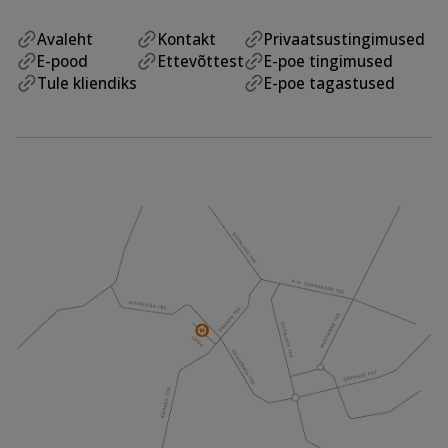
Avaleht
Kontakt
Privaatsustingimused
E-pood
Ettevõttest
E-poe tingimused
Tule kliendiks
E-poe tagastused