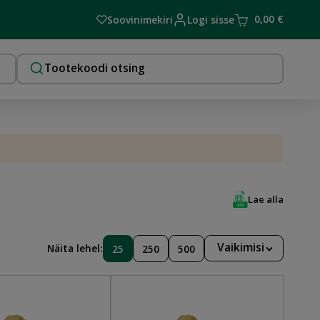
0,00
€
Soovinimekiri
Logi sisse
Lae alla
Vaikimisi
Näita lehel:
25
250
500