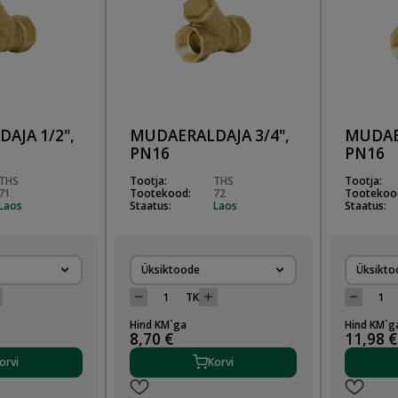
AJA 1/2",
MUDAERALDAJA 3/4",
MUDAE
PN16
PN16
THS
Tootja:
THS
Tootja:
71
Tootekood:
72
Tootekoo
Laos
Staatus:
Laos
Staatus:
Üksiktoode
Üksikto
TK
Hind KM`ga
Hind KM`g
8,70 €
11,98 €
orvi
Korvi