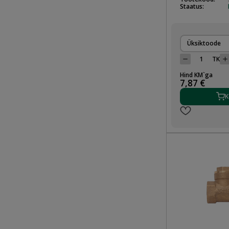
Staatus:
Üksiktoode
TK
Hind KM`ga
7,87 €
K