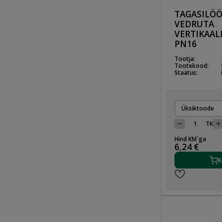
TAGASILÖÖ
VEDRUTA
VERTIKAALN
PN16
Tootja:
Tootekood:
Staatus:
Üksiktoode
TK
Hind KM`ga
6,24 €
K