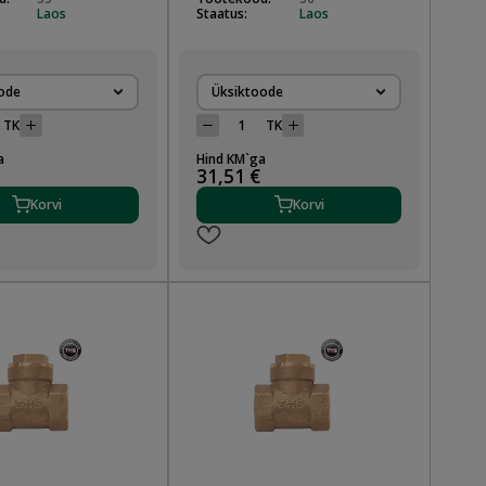
Laos
Staatus:
Laos
ode
Üksiktoode
TK
TK
a
Hind KM`ga
31,51 €
Korvi
Korvi