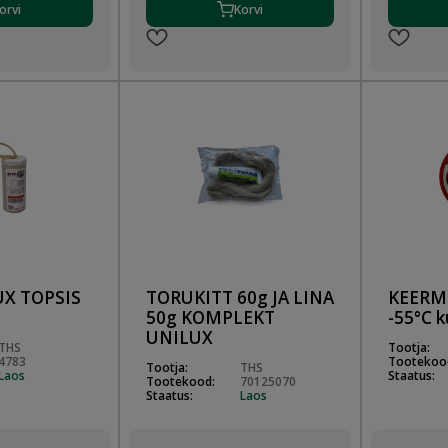
orvi
Korvi
UX TOPSIS
TORUKITT 60g JA LINA
KEERM
50g KOMPLEKT
-55°C k
UNILUX
THS
Tootja:
4783
Tootekoo
Tootja:
THS
Laos
Staatus:
Tootekood:
70125070
Staatus:
Laos