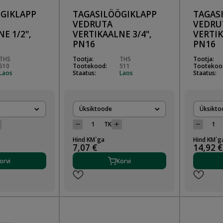
GIKLAPP
TAGASILÖÖGIKLAPP
TAGAS
VEDRUTA
VEDRU
E 1/2",
VERTIKAALNE 3/4",
VERTIK
PN16
PN16
THS
Tootja:
THS
Tootja:
510
Tootekood:
511
Tootekoo
Laos
Staatus:
Laos
Staatus:
Üksiktoode
Üksikto
TK
Hind KM`ga
Hind KM`g
7,07 €
14,92 €
orvi
Korvi