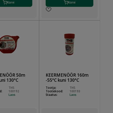
Korvi
Korvi
ENÖÖR 50m
KEERMENÖÖR 160m
uni 130°C
-55°C kuni 130°C
THS
Tootja:
THS
d:
100192
Tootekood:
100193
Laos
Staatus:
Laos