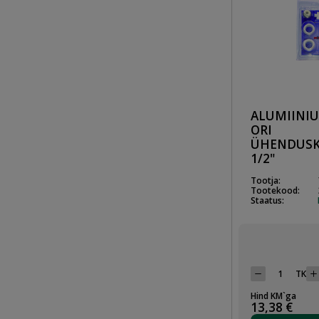
ALUMIINI
ORI
ÜHENDUS
1/2"
Tootja:
Tootekood:
Staatus:
TK
Hind KM`ga
13,38 €