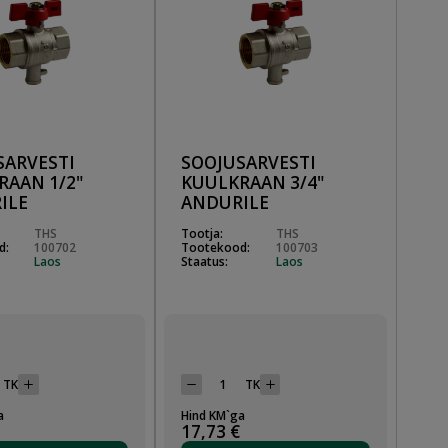
SARVESTI
SOOJUSARVESTI
RAAN 1/2"
KUULKRAAN 3/4"
ILE
ANDURILE
THS
Tootja:
THS
d:
100702
Tootekood:
100703
Laos
Staatus:
Laos
TK
TK
a
Hind KM`ga
17,73 €