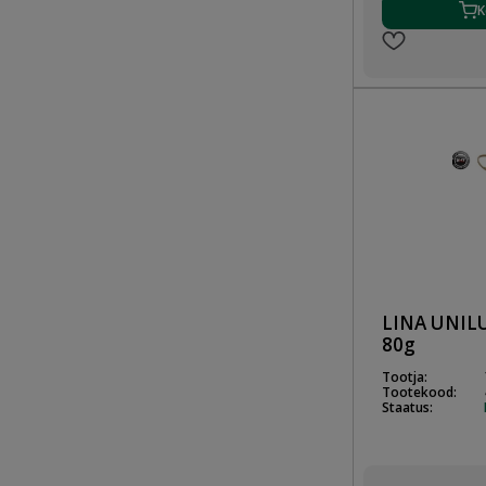
K
LINA UNIL
80g
Tootja:
Tootekood:
Staatus: