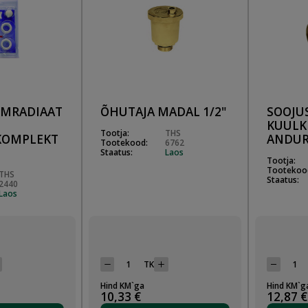
UMRADIAAT
ÕHUTAJA MADAL 1/2"
SOOJU
KUULK
Tootja:
THS
KOMPLEKT
ANDUR
Tootekood:
6762
Staatus:
Laos
Tootja:
Tootekoo
THS
Staatus:
2440
Laos
TK
Hind KM`ga
Hind KM`g
10,33 €
12,87 €