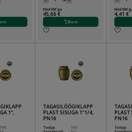
TK
Hind KM`ga
Hind KM`g
45,66 €
4,41 €
orvi
Korvi
GIKLAPP
TAGASILÖÖGIKLAPP
TAGAS
GA 1",
PLAST SISUGA 1"1/4,
PLAST 
PN16
PN16
THS
Tootja:
THS
Tootja:
53
Tootekood:
54
Tootekoo