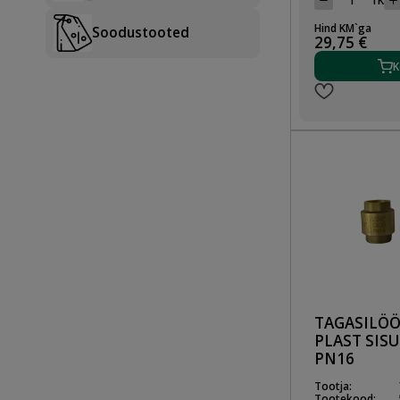
TK
Hind KM`ga
Soodustooted
29,75 €
K
TAGASILÖÖ
PLAST SISU
PN16
Tootja:
Tootekood: