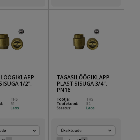
ILÖÖGIKLAPP
TAGASILÖÖGIKLAPP
SISUGA 1/2",
PLAST SISUGA 3/4",
PN16
THS
Tootja:
THS
d:
51
Tootekood:
52
Laos
Staatus:
Laos
ode
Üksiktoode