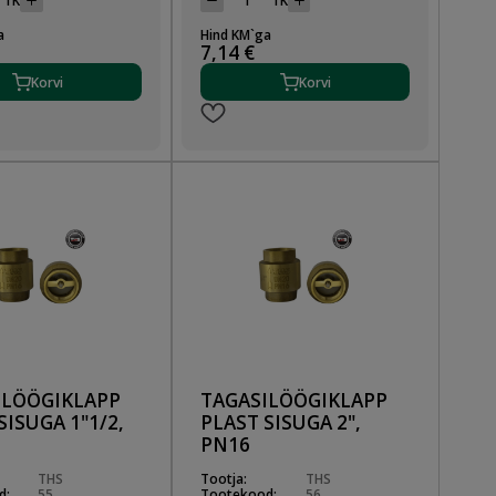
TK
TK
a
Hind KM`ga
7,14 €
Korvi
Korvi
ILÖÖGIKLAPP
TAGASILÖÖGIKLAPP
SISUGA 1"1/2,
PLAST SISUGA 2",
PN16
THS
Tootja:
THS
d:
55
Tootekood:
56