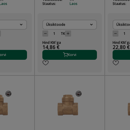
Laos
Staatus:
Laos
Staatus:
Üksiktoode
Üksikto
TK
Hind KM`ga
Hind KM`g
14,86 €
22,80 €
orvi
Korvi