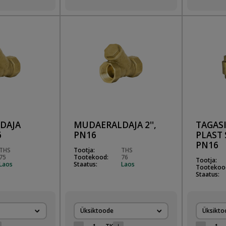
DAJA
MUDAERALDAJA 2'',
TAGAS
6
PN16
PLAST 
PN16
THS
Tootja:
THS
75
Tootekood:
76
Tootja:
Laos
Staatus:
Laos
Tootekoo
Staatus:
Üksiktoode
Üksikto