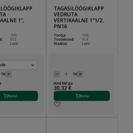
ILÖÖGIKLAPP
TAGASILÖÖGIKLAPP
TA
VEDRUTA
AALNE 1",
VERTIKAALNE 1"1/2,
PN16
THS
Tootja:
THS
d:
512
Tootekood:
514
Laos
Staatus:
Laos
ode
TK
TK
a
Hind KM`ga
30,32 €
Korvi
Korvi