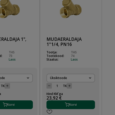
RALDAJA 1",
MUDAERALDAJA
1''1/4, PN16
THS
Tootja:
THS
d:
73
Tootekood:
74
Laos
Staatus:
Laos
ode
Üksiktoode
TK
TK
a
Hind KM`ga
23,92 €
Korvi
Korvi