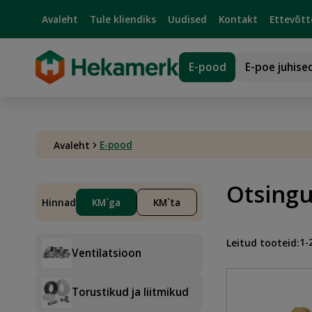
Avaleht
Tule kliendiks
Uudised
Kontakt
Ettevõtt
E-pood
E-poe juhise
E-pood
Avaleht
Otsing
Hinnad
KM`ga
KM`ta
1-
Leitud tooteid:
Ventilatsioon
Torustikud ja liitmikud