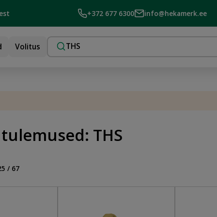
est
+372 677 6300
info@hekamerk.ee
d
Volitus
utulemused: THS
25 / 67