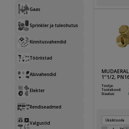
Gaas
Sprinkler ja tuleohutus
Kinnitusvahendid
Tööriistad
MUDAERAL
Abivahendid
1''1/2, PN1
Tootja:
Tootekood:
Elekter
Staatus:
Rendiseadmed
Üksiktoode
Valgustid