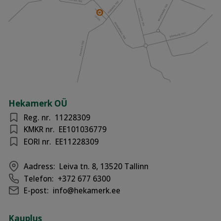
Hekamerk OÜ
Reg. nr.
11228309
KMKR nr.
EE101036779
EORI nr.
EE11228309
Aadress:
Leiva tn. 8, 13520 Tallinn
Telefon:
+372 677 6300
E-post:
info@hekamerk.ee
Kauplus