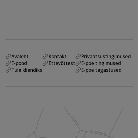
Avaleht
Kontakt
Privaatsustingimused
E-pood
Ettevõttest
E-poe tingimused
Tule kliendiks
E-poe tagastused