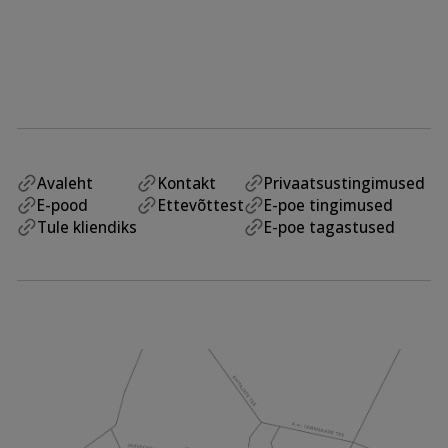
Avaleht
Kontakt
Privaatsustingimused
E-pood
Ettevõttest
E-poe tingimused
Tule kliendiks
E-poe tagastused