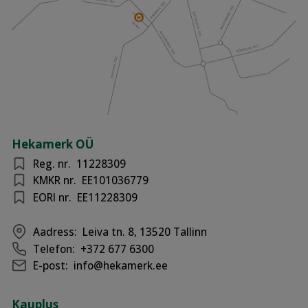
Hekamerk OÜ
Reg. nr.
11228309
KMKR nr.
EE101036779
EORI nr.
EE11228309
Aadress:
Leiva tn. 8, 13520 Tallinn
Telefon:
+372 677 6300
E-post:
info@hekamerk.ee
Kauplus