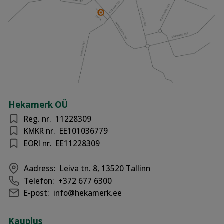
Hekamerk OÜ
Reg. nr.
11228309
KMKR nr.
EE101036779
EORI nr.
EE11228309
Aadress:
Leiva tn. 8, 13520 Tallinn
Telefon:
+372 677 6300
E-post:
info@hekamerk.ee
Kauplus