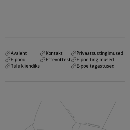
Avaleht
Kontakt
Privaatsustingimused
E-pood
Ettevõttest
E-poe tingimused
Tule kliendiks
E-poe tagastused