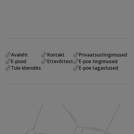
Avaleht
Kontakt
Privaatsustingimused
E-pood
Ettevõttest
E-poe tingimused
Tule kliendiks
E-poe tagastused