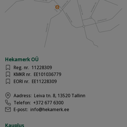
Hekamerk OÜ
Reg. nr.
11228309
KMKR nr.
EE101036779
EORI nr.
EE11228309
Aadress:
Leiva tn. 8, 13520 Tallinn
Telefon:
+372 677 6300
E-post:
info@hekamerk.ee
Kauplus