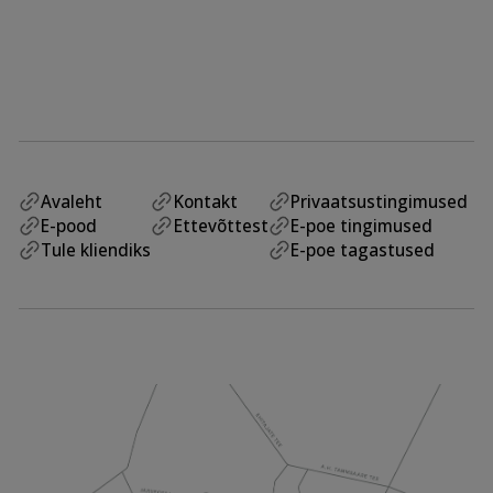
Avaleht
Kontakt
Privaatsustingimused
E-pood
Ettevõttest
E-poe tingimused
Tule kliendiks
E-poe tagastused