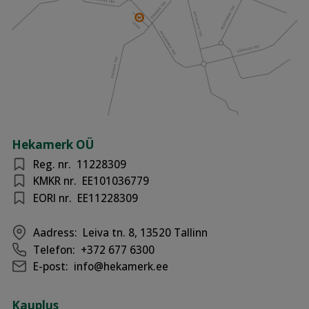
Hekamerk OÜ
Reg. nr.
11228309
KMKR nr.
EE101036779
EORI nr.
EE11228309
Aadress:
Leiva tn. 8, 13520 Tallinn
Telefon:
+372 677 6300
E-post:
info@hekamerk.ee
Kauplus