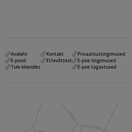
Avaleht
Kontakt
Privaatsustingimused
E-pood
Ettevõttest
E-poe tingimused
Tule kliendiks
E-poe tagastused