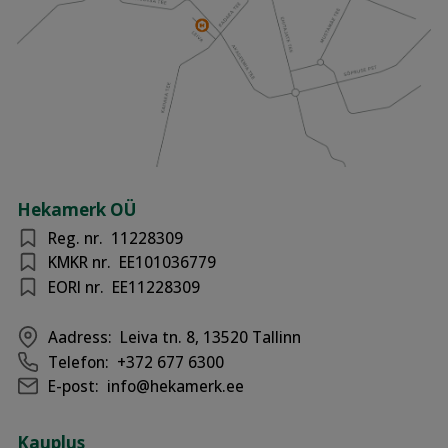
Hekamerk OÜ
Reg. nr.
11228309
KMKR nr.
EE101036779
EORI nr.
EE11228309
Aadress:
Leiva tn. 8, 13520 Tallinn
Telefon:
+372 677 6300
E-post:
info@hekamerk.ee
Kauplus