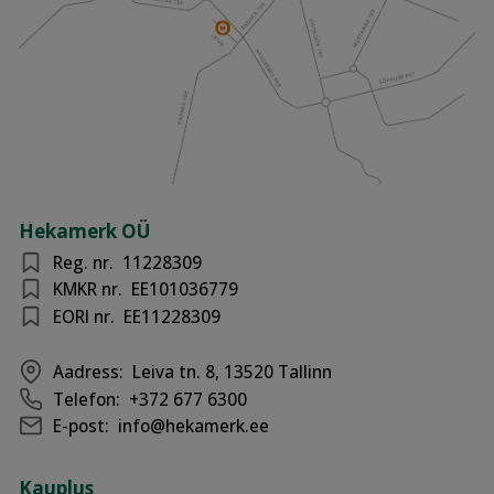
Hekamerk OÜ
Reg. nr.
11228309
KMKR nr.
EE101036779
EORI nr.
EE11228309
Aadress:
Leiva tn. 8, 13520 Tallinn
Telefon:
+372 677 6300
E-post:
info@hekamerk.ee
Kauplus