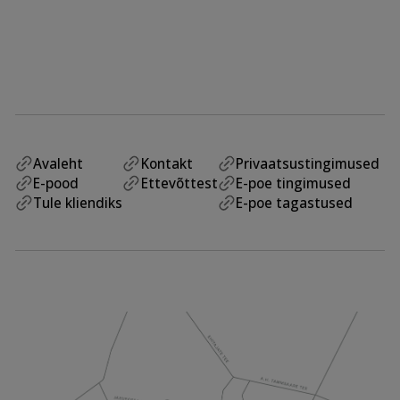
Avaleht
Kontakt
Privaatsustingimused
E-pood
Ettevõttest
E-poe tingimused
Tule kliendiks
E-poe tagastused