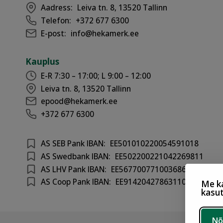
Aadress:
Leiva tn. 8, 13520 Tallinn
Telefon:
+372 677 6300
E-post:
info@hekamerk.ee
Kauplus
E-R 7:30 – 17:00; L 9:00 – 12:00
Leiva tn. 8, 13520 Tallinn
epood@hekamerk.ee
+372 677 6300
AS SEB Pank IBAN:
EE501010220054591018
AS Swedbank IBAN:
EE502200221042269811
AS LHV Pank IBAN:
EE567700771003686417
AS Coop Pank IBAN:
EE914204278631100301
Me ka
kasu
Nõ