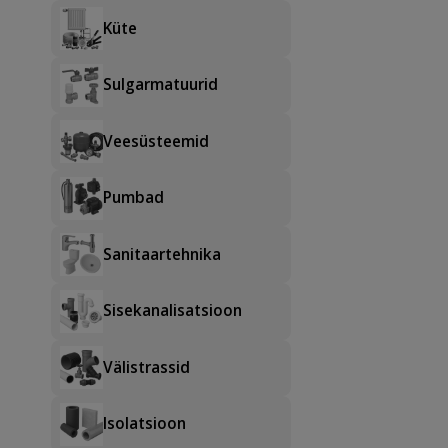
Küte
Sulgarmatuurid
Veesüsteemid
Pumbad
Sanitaartehnika
Sisekanalisatsioon
Välistrassid
Isolatsioon