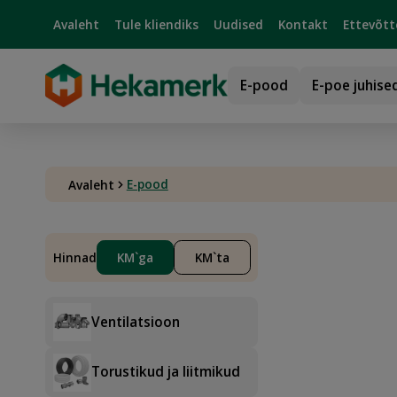
Avaleht
Tule kliendiks
Uudised
Kontakt
Ettevõtt
E-pood
E-poe juhise
E-pood
Avaleht
Hinnad
KM`ga
KM`ta
Ventilatsioon
Torustikud ja liitmikud