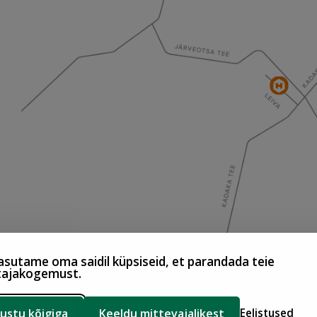
sutame oma saidil küpsiseid, et parandada teie
tajakogemust.
ustu kõigiga
Keeldu mittevajalikest
Eelistused