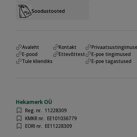
Soodustooted
Avaleht
Kontakt
Privaatsustingimus
E-pood
Ettevõttest
E-poe tingimused
Tule kliendiks
E-poe tagastused
Hekamerk OÜ
Reg. nr.
11228309
KMKR nr.
EE101036779
EORI nr.
EE11228309