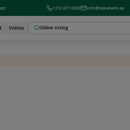
est
+372 677 6300
info@hekamerk.ee
d
Volitus