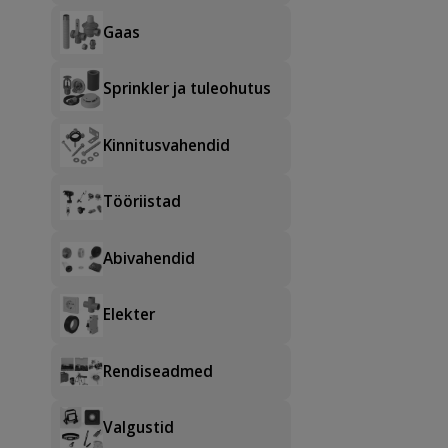
Gaas
Sprinkler ja tuleohutus
Kinnitusvahendid
Tööriistad
Abivahendid
Elekter
Rendiseadmed
Valgustid