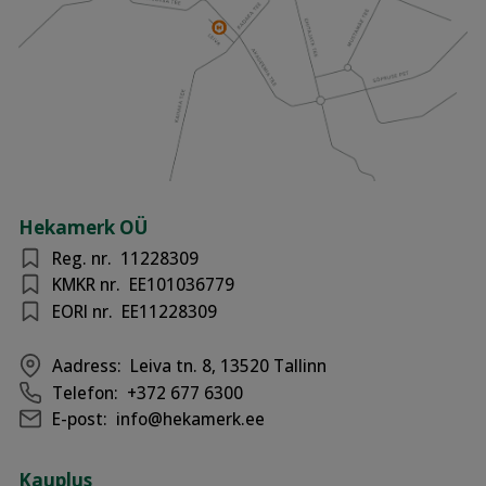
Hekamerk OÜ
Reg. nr.
11228309
KMKR nr.
EE101036779
EORI nr.
EE11228309
Aadress:
Leiva tn. 8, 13520 Tallinn
Telefon:
+372 677 6300
E-post:
info@hekamerk.ee
Kauplus