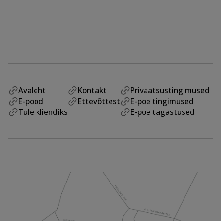
Avaleht
Kontakt
Privaatsustingimused
E-pood
Ettevõttest
E-poe tingimused
Tule kliendiks
E-poe tagastused