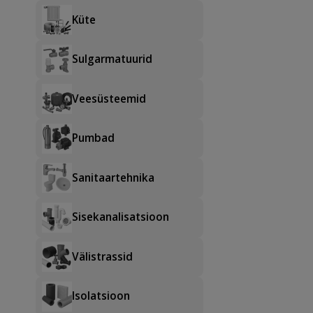
Küte
Sulgarmatuurid
Veesüsteemid
Pumbad
Sanitaartehnika
Sisekanalisatsioon
Välistrassid
Isolatsioon