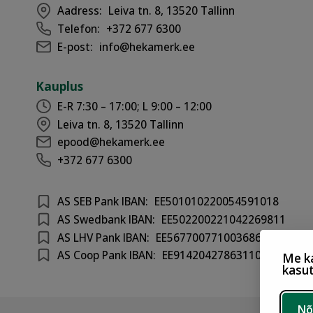
Aadress:
Leiva tn. 8, 13520 Tallinn
Telefon:
+372 677 6300
E-post:
info@hekamerk.ee
Kauplus
E-R 7:30 – 17:00; L 9:00 – 12:00
Leiva tn. 8, 13520 Tallinn
epood@hekamerk.ee
+372 677 6300
AS SEB Pank IBAN:
EE501010220054591018
AS Swedbank IBAN:
EE502200221042269811
AS LHV Pank IBAN:
EE567700771003686417
AS Coop Pank IBAN:
EE914204278631100301
Me ka
kasu
Nõ