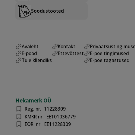
Soodustooted
Avaleht
Kontakt
Privaatsustingimus
E-pood
Ettevõttest
E-poe tingimused
Tule kliendiks
E-poe tagastused
Hekamerk OÜ
Reg. nr.
11228309
KMKR nr.
EE101036779
EORI nr.
EE11228309