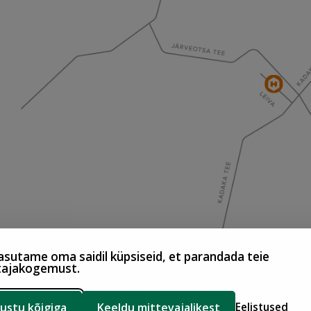
sutame oma saidil küpsiseid, et parandada teie
tajakogemust.
ustu kõigiga
Keeldu mittevajalikest
Eelistused