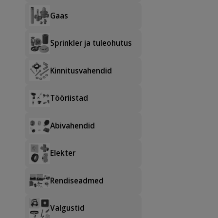
Gaas
Sprinkler ja tuleohutus
Kinnitusvahendid
Tööriistad
Abivahendid
Elekter
Rendiseadmed
Valgustid