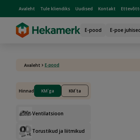
Avaleht
Tule kliendiks
Uudised
Kontakt
Ettevõtt
E-pood
E-poe juhise
E-pood
Avaleht
Hinnad
KM`ga
KM`ta
Ventilatsioon
Torustikud ja liitmikud