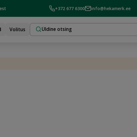
est
+372 677 6300
info@hekamerk.ee
d
Volitus