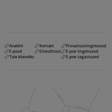
Avaleht
Kontakt
Privaatsustingimused
E-pood
Ettevõttest
E-poe tingimused
Tule kliendiks
E-poe tagastused