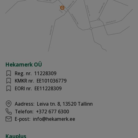
Hekamerk OÜ
Reg. nr.
11228309
KMKR nr.
EE101036779
EORI nr.
EE11228309
Aadress:
Leiva tn. 8, 13520 Tallinn
Telefon:
+372 677 6300
E-post:
info@hekamerk.ee
Kauplus