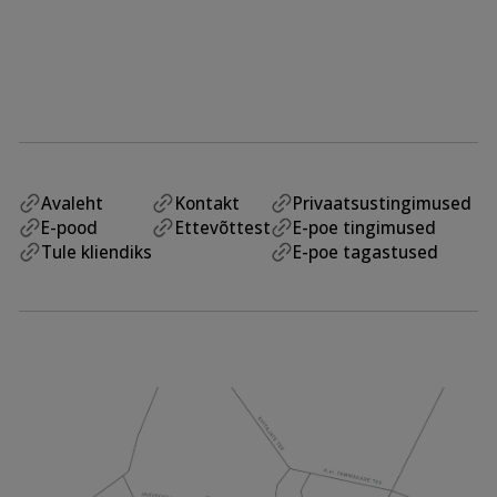
Avaleht
Kontakt
Privaatsustingimused
E-pood
Ettevõttest
E-poe tingimused
Tule kliendiks
E-poe tagastused