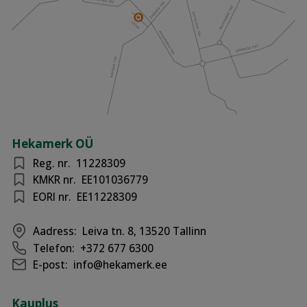
Hekamerk OÜ
Reg. nr.
11228309
KMKR nr.
EE101036779
EORI nr.
EE11228309
Aadress:
Leiva tn. 8, 13520 Tallinn
Telefon:
+372 677 6300
E-post:
info@hekamerk.ee
Kauplus